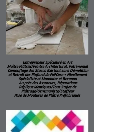
Entrepreneur Spécialisé en Art
Maître Plâtrier/Peintre Architectural, Patrimonial
Camouflage des Stucco Existant sans Démolition
et Retrait des Plafond de PoPCorn + Nivellement
Spécialiste et Mandater et Reconnu
Au près des Assureurs, Réparations
Réplique Identiques/Tous Styles de
Plâtrage/Ornemaniste/Staffeur
Pose de Moulures de Plâtre Préfabriqués