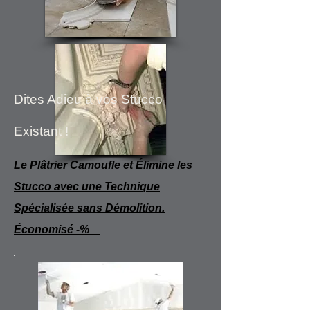
Dites Adieu à vos Stucco
Existant !
Le Plâtrier Camoufle et Élimine les
Stucco avec une Technique
Spécialisée sans Démolition.
Économisé -%