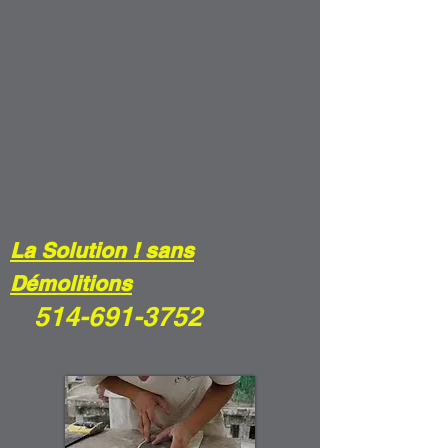
La Solution ! sans
Démolitions
514-691-3752