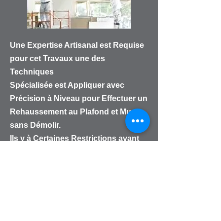
Une Expertise Artisanal est Requise
pour cet Travaux une des
Techniques
Spécialisée est Appliquer avec
Précision à Niveau pour Effectuer un
Rehaussement au Plafond et Murs
sans Démolir.
Ils y à Certaines Restrictions avant
l'application tout dépend de l'état du
Stucco.
Exemples : Graisse,Saltées,Fumé..et
vraiment en mauvaise état
s'il y à Certaines Modification
Structural où autres.. Réparation