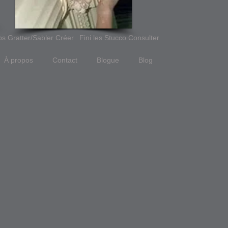
ps Gratter/Sabler Créer
Fini les Stucco Consulter
À propos
Contact
Blogue
Blog