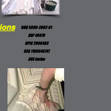
ions
RBQ 5690-2802-01
ASP 46978
OPIC 2008483
NEQ 1168640747
ASS Inclus