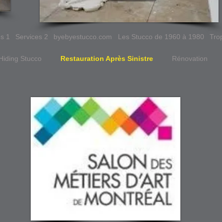
es 1
Services 2
byebyestucco.com
Les Stucco de 1960 à 1980
Tro
Hiding Stucco
Restauration Après Sinistre
Rénovation